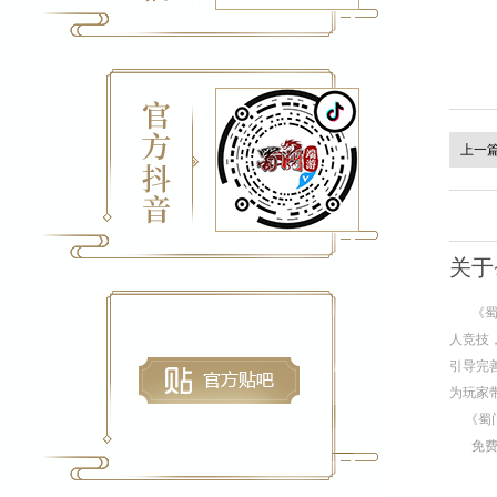
上一
关于
《
人竞技
引导完
为玩家
《蜀
免