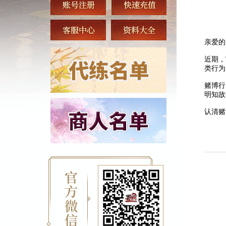
亲爱的
近期，
类行为
赌博行
明知故
认清赌